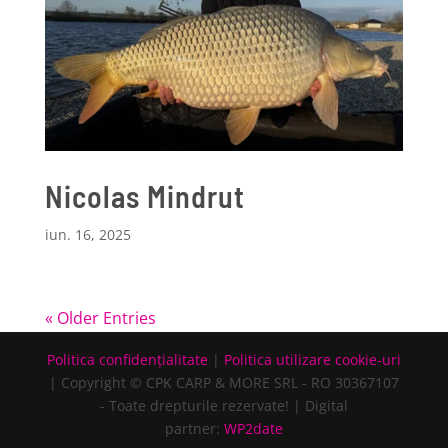
Nicolas Mindrut
iun. 16, 2025
« Older Entries
Politica confidențialitate
|
Politica utilizare cookie-uri
| Copyright © CPK CARP & MORE SRL - RO 30367107
- Toate drepturile rezervate!
| Digital
partner:
WP2date